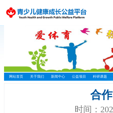
网站首页
关于我们
新闻中心
公益项目
科研课题
基金会介绍
行业资讯
资助类项目
合作指南
科研说明
健康中
合作
爱体育专项基金
机构动态
活动类项目
管理办法
专项课题
青少儿
组织架构
项目动态
科研类项目
合作方式
研究成果
基地建
时间：2023-
健康中国工程
共创类项目
合作申请
课题申报
社会实