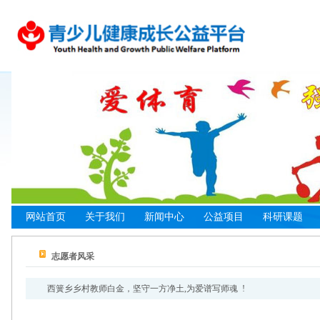
网站首页
关于我们
新闻中心
公益项目
科研课题
基金会介绍
行业资讯
资助类项目
合作指南
科研说明
健康中
志愿者风采
爱体育专项基金
机构动态
活动类项目
管理办法
专项课题
青少儿
组织架构
项目动态
科研类项目
合作方式
研究成果
基地建
西簧乡乡村教师白金，坚守一方净土,为爱谱写师魂 !
健康中国工程
共创类项目
合作申请
课题申报
社会实