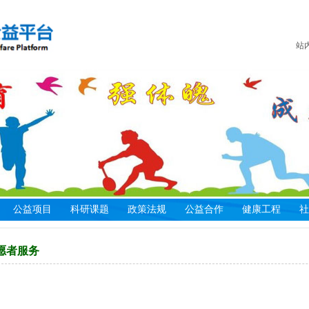
站
公益项目
科研课题
政策法规
公益合作
健康工程
社
资助类项目
合作指南
科研说明
健康中国工程
管理制度
关于社会实践
志愿者管理
公益资质
愿者服务
活动类项目
管理办法
专项课题
青少儿中心
政策法规
社会实践活动
志愿者注册
捐赠方式
科研类项目
合作方式
研究成果
基地建设
政务批文
合作伙伴
志愿者服务站
联系我们
共创类项目
合作申请
课题申报
社会实践
志愿者风采
捐赠鸣谢