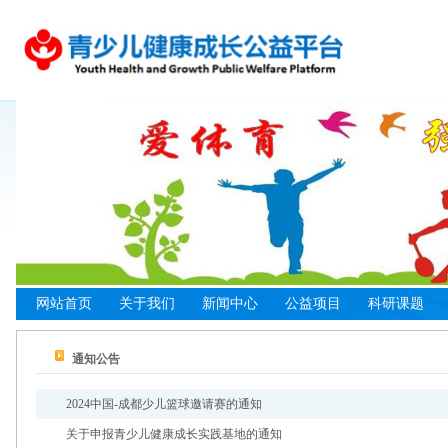
网站首页
关于我们
新闻中心
公益项目
科研课题
基金会介绍
行业资讯
资助类项目
合作指南
科研说明
健康中
通知公告
爱体育专项基金
机构动态
活动类项目
管理办法
专项课题
青少儿
组织架构
项目动态
科研类项目
合作方式
研究成果
基地建
2024中国-成都少儿篮球邀请赛的通知
健康中国工程
共创类项目
合作申请
课题申报
社会实
关于申报青少儿健康成长实践基地的通知